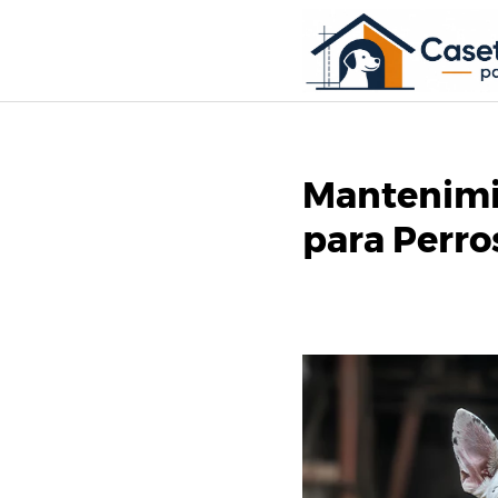
Saltar
al
contenido
Mantenimie
para Perro